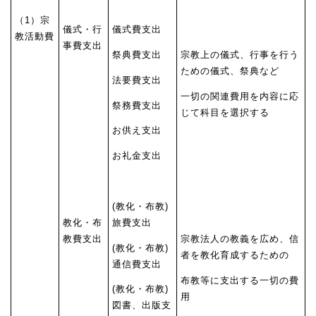
（1）宗
儀式・行
儀式費支出
教活動費
事費支出
祭典費支出
宗教上の儀式、行事を行う
ための儀式、祭典など
法要費支出
一切の関連費用を内容に応
祭務費支出
じて科目を選択する
お供え支出
お礼金支出
(教化・布教)
教化・布
旅費支出
教費支出
宗教法人の教義を広め、信
(教化・布教)
者を教化育成するための
通信費支出
布教等に支出する一切の費
(教化・布教)
用
図書、出版支