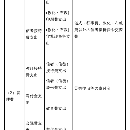
出
(教化・布教)
印刷費支出
儀式・行事費、教化・布教
(教化・布教)
費以外の信者接待費や交際
信者接待
守札護符等支
費
費支出
出
信者（信徒）
教師接待
接待費支出
費支出
信者（信徒）
慶弔費支出
災害復旧等の寄付金
（2）管
寄付金支
理費
出
教育費支出
会議費支
寄付金支出
出