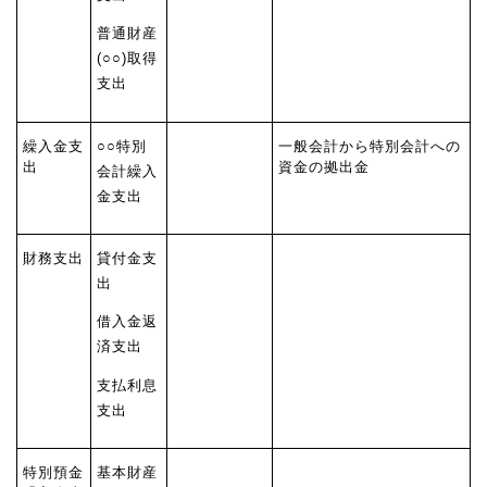
普通財産
(○○)取得
支出
繰入金支
○○特別
一般会計から特別会計への
出
資金の拠出金
会計繰入
金支出
財務支出
貸付金支
出
借入金返
済支出
支払利息
支出
特別預金
基本財産