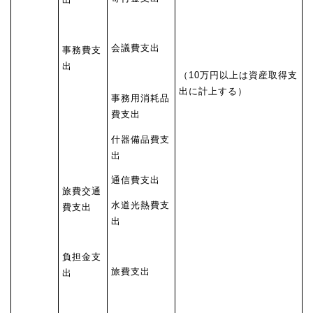
会議費支出
事務費支
出
（10万円以上は資産取得支
出に計上する）
事務用消耗品
費支出
什器備品費支
出
通信費支出
旅費交通
水道光熱費支
費支出
出
負担金支
旅費支出
出