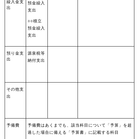
繰入金支
預金繰入
出
支出
○○積立
預金繰入
支出
預り金支
源泉税等
出
納付支出
その他支
出
予備費
予備費はあくまでも、該当科目について「予算」を超
過した場合に備える「予算書」に記載する科目