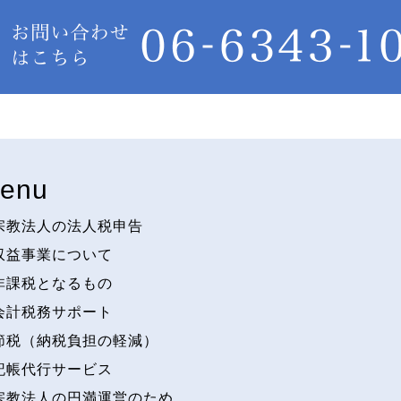
enu
宗教法人の法人税申告
収益事業について
非課税となるもの
会計税務サポート
節税（納税負担の軽減）
記帳代行サービス
宗教法人の円満運営のため