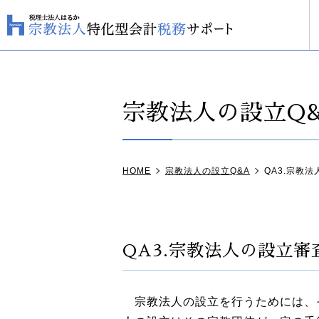
宗教法人の設立Q
税理士紹介
会計税務サポート
宗教法人の法人税申告
事務所紹介
節税（納税負担
収益事業に
当事
無料相談会・セカンドオピニオン相談
HOME
宗教法人の設立Q&A
QA3.宗教
QA3.宗教法人の設立
宗教法人の設立を行うためには、