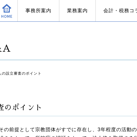
事務所案内
業務案内
会計・税務コ
&A
の軽減）
ついて
務所の強み
非課税となるもの
記帳代行サービス
宗教法人が顧問税理士を必要とする理由
税務コラム
宗教法人の円満運営のために
税理
法人の設立審査のポイント
審査のポイント
その前提として宗教団体がすでに存在し、
3
年程度の活動の