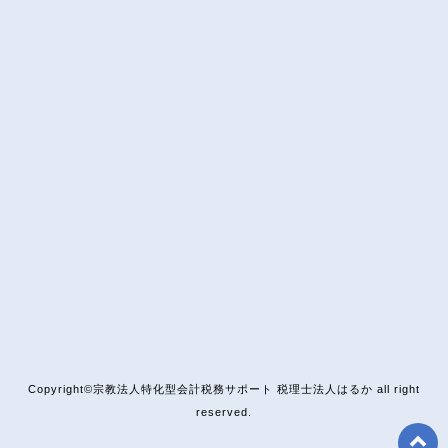
Copyright©宗教法人特化型会計税務サポート 税理士法人はるか all right
reserved.
t